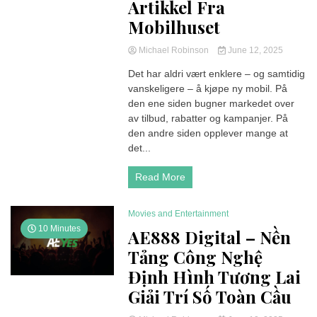
Artikkel Fra
Mobilhuset
Michael Robinson
June 12, 2025
Det har aldri vært enklere – og samtidig
vanskeligere – å kjøpe ny mobil. På
den ene siden bugner markedet over
av tilbud, rabatter og kampanjer. På
den andre siden opplever mange at
det...
Read More
Movies and Entertainment
10 Minutes
AE888 Digital – Nền
Tảng Công Nghệ
Định Hình Tương Lai
Giải Trí Số Toàn Cầu