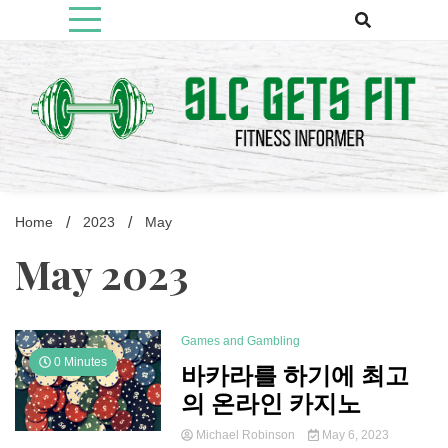
Skip
to
content
Fitness Informer
Slcgetsfit
Home
2023
May
May 2023
Games and Gambling
0 Minutes
바카라를 하기에 최고
의 온라인 카지노
Michael Robinson
May 6, 2023