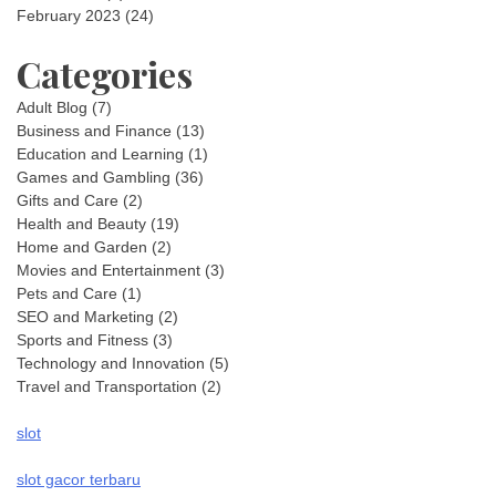
February 2023
(24)
Categories
Adult Blog
(7)
Business and Finance
(13)
Education and Learning
(1)
Games and Gambling
(36)
Gifts and Care
(2)
Health and Beauty
(19)
Home and Garden
(2)
Movies and Entertainment
(3)
Pets and Care
(1)
SEO and Marketing
(2)
Sports and Fitness
(3)
Technology and Innovation
(5)
Travel and Transportation
(2)
slot
slot gacor terbaru