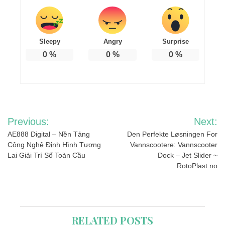
Sleepy
Angry
Surprise
0
%
0
%
0
%
Post
Previous:
Next:
navigation
AE888 Digital – Nền Tảng
Den Perfekte Løsningen For
Công Nghệ Định Hình Tương
Vannscootere: Vannscooter
Lai Giải Trí Số Toàn Cầu
Dock – Jet Slider ~
RotoPlast.no
RELATED POSTS