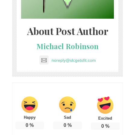
About Post Author
Michael Robinson
noreply@slcgetsfit.com
Happy
Sad
Excited
0
%
0
%
0
%