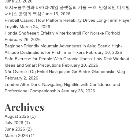
June 23, 2026
토지노솔루션과 바카라 게임 플랫폼의 기술 구조: 안정적인 디지털
서비스 운영의 핵심
June 15, 2026
Fireball Casino: How Platform Reliability Drives Long-Term Player
Loyalty
March 24, 2026
Honda Snøfreser: Effektiv Vinterkontroll For Norske Forhold
February 26, 2026
Beginner-Friendly Mountain Adventures in Asia: Scenic High-
Altitude Destinations for First-Time Hikers
February 10, 2026
Safe Exercise for People With Chronic Illness: Low-Risk Workout
Ideas and Smart Precautions
February 10, 2026
Når Oversikt Og Enkel Navigasjon Gir Bedre Økonomiske Valg
February 2, 2026
London After Dark: Navigating Nightlife with Confidence and
Professional Companionship
January 23, 2026
Archives
August 2026
(1)
July 2026
(1)
June 2026
(2)
March 2026
(1)