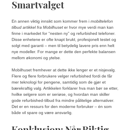
Smartvalget
En annen viktig innsikt som kommer frem i
mobiltelefon
tilbud artikkel fra Mobilhuset
er hvor mye verdi man kan
finne i markedet for “nesten ny” og refurbished telefoner.
Disse enhetene er ofte knapt brukt, profesjonelt testet og
solgt med garanti – men til betydelig lavere pris enn helt
nye modeller. For mange er dette den perfekte balansen
mellom økonomi og ytelse.
Mobilhuset fremhever at dette ikke lenger er et nisjevalg.
Flere og flere forbrukere velger refurbished fordi de får
mer teknologi for pengene, samtidig som de gjør et
bærekraftig valg. Artikkelen forklarer hva man bør se etter,
hvilke selgere som er seriøse, og hvordan man skiller
gode refurbished-tilbud fra mindre pålitelige alternativer.
Det er en ressurs for den moderne forbruker – én som
både vil spare og være ansvarlig.
Konklusjon: Når Riktig