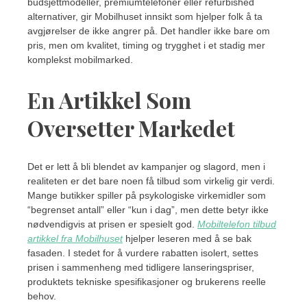
budsjettmodeller, premiumtelefoner eller refurbished
alternativer, gir Mobilhuset innsikt som hjelper folk å ta
avgjørelser de ikke angrer på. Det handler ikke bare om
pris, men om kvalitet, timing og trygghet i et stadig mer
komplekst mobilmarked.
En Artikkel Som
Oversetter Markedet
Det er lett å bli blendet av kampanjer og slagord, men i
realiteten er det bare noen få tilbud som virkelig gir verdi.
Mange butikker spiller på psykologiske virkemidler som
“begrenset antall” eller “kun i dag”, men dette betyr ikke
nødvendigvis at prisen er spesielt god.
Mobiltelefon tilbud
artikkel fra Mobilhuset
hjelper leseren med å se bak
fasaden. I stedet for å vurdere rabatten isolert, settes
prisen i sammenheng med tidligere lanseringspriser,
produktets tekniske spesifikasjoner og brukerens reelle
behov.