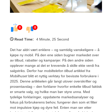
0
0
Read Time:
4 Minute, 25 Second
Det har aldri vært enklere – og samtidig vanskeligere – å
kjøpe ny mobil. På den ene siden bugner markedet over
av tilbud, rabatter og kampanjer. På den andre siden
opplever mange at det er krevende å skille ekte verdi fra
salgstriks. Derfor har
mobiltelefon tilbud artikkel fra
Mobilhuset
blitt et nyttig verktøy for bevisste forbrukere i
2025. Denne artikkelen går langt utover overskrifter og
prosentavslag – den forklarer hvorfor enkelte tilbud faktisk
er smarte valg, og hvilke man bør styre unna. Med
tydelige forklaringer, oppdaterte markedsanalyser og
fokus på forbrukerens behov, fungerer den som et filter
mot impulsive kjøp og dyre feil. Enten man ser etter