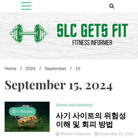
Skip
to
content
Fitness Informer
Slcgetsfit
Home
2024
September
15
September 15, 2024
Games and Gambling
0 Minutes
사기 사이트의 위험성
이해 및 회피 방법
Michael Robinson
September 15, 2024